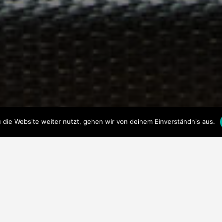
die Website weiter nutzt, gehen wir von deinem Einverständnis aus.
n which a special mixture of essential oils is added