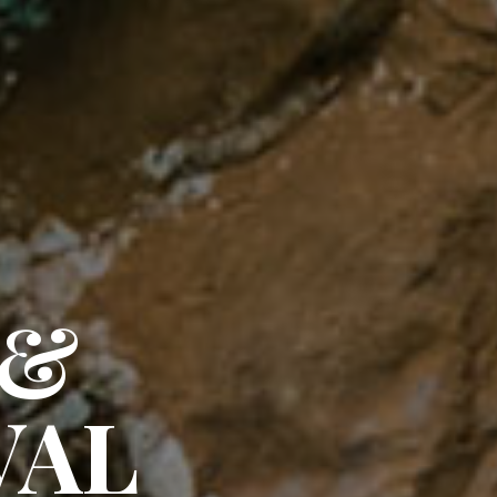
 &
VAL